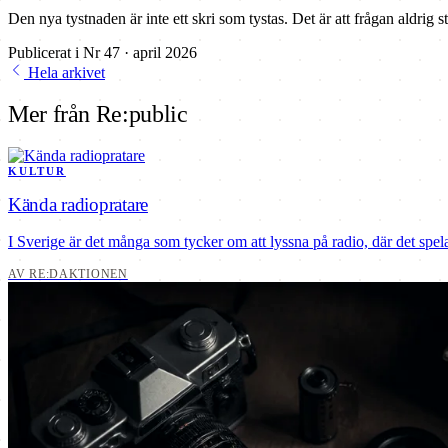
Den nya tystnaden är inte ett skri som tystas. Det är att frågan aldrig st
Publicerat i Nr 47 · april 2026
Hela arkivet
Mer från Re:public
KULTUR
Kända radiopratare
I Sverige är det många som tycker om att lyssna på radio, där det spe
AV RE:DAKTIONEN