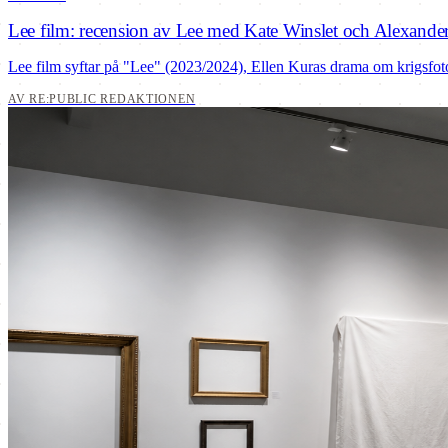
Lee film: recension av Lee med Kate Winslet och Alexande
Lee film syftar på "Lee" (2023/2024), Ellen Kuras drama om krigsfotogr
AV RE:PUBLIC REDAKTIONEN