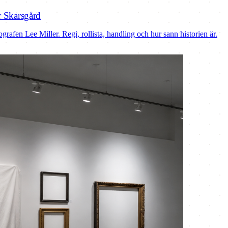
r Skarsgård
afen Lee Miller. Regi, rollista, handling och hur sann historien är.