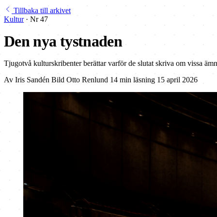
Tillbaka till arkivet
Kultur
·
Nr 47
Den nya tystnaden
Tjugotvå kulturskribenter berättar varför de slutat skriva om vissa ämne
Av
Iris Sandén
Bild
Otto Renlund
14 min läsning
15 april 2026