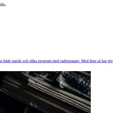
älls.
las både musik och olika program med radiopratare. Med åren så har give