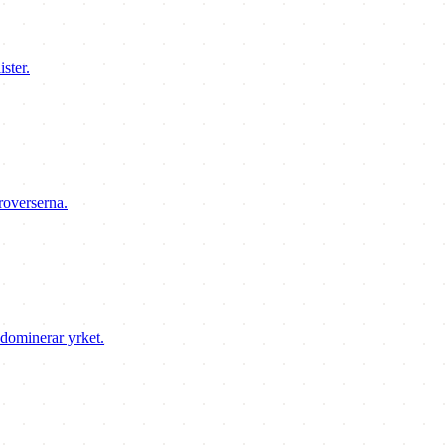
ster.
roverserna.
 dominerar yrket.