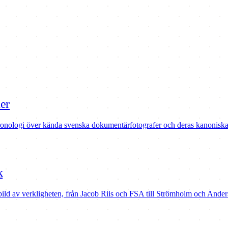
er
ronologi över kända svenska dokumentärfotografer och deras kanoniska
k
ild av verkligheten, från Jacob Riis och FSA till Strömholm och Ander