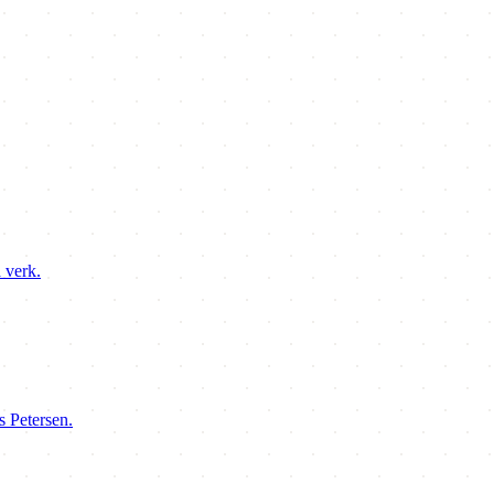
 verk.
s Petersen.