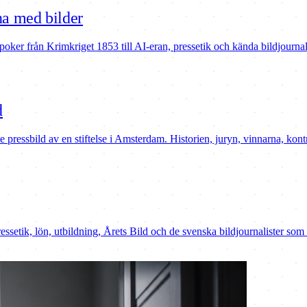
tna med bilder
 epoker från Krimkriget 1853 till AI-eran, pressetik och kända bildjournali
d
pressbild av en stiftelse i Amsterdam. Historien, juryn, vinnarna, kont
etik, lön, utbildning, Årets Bild och de svenska bildjournalister som