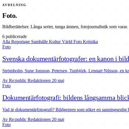
AVDELNING
Foto.
Bildberättelser. Långa serier, tunga ämnen, fotojournalistik som varar.
6 publicerade
Alla
Reportage
Samhälle
Kultur
Värld
Foto
Krönika
Foto
Svenska dokumentärfotografer: en kanon i bild
Strömholm, Sune Jonsson, Petersen, Tunbjörk, Lennart Nilsson, en k
Av Re:public Redaktionen
20 maj
Foto
Dokumentärfotografi: bildens långsamma blic
Vad är dokumentärfotografi? Bildgenren som söker en sanningsenlig b
Av Re:public Redaktionen
20 maj
Foto