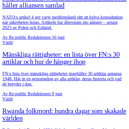
håller alliansen samlad
NATO:s artikel 4 ger varje medlemsland rätt att kräva konsultation
när säkerheten hotas. Artikeln har åberopats nio gånger – senast
2025 av Polen och Estland.
Av Re:public Redaktionen
16 juni
Värld
Mänskliga rättigheter: en lista över FN:s 30
artiklar och hur de hänger ihop
FN:s lista över mänskliga rättigheter innehåller 30 artiklar antagna
1948. Här är en genomgång av alla artiklar, deras historia och vad
de betyder i dag.
Av Re:public Redaktionen
9 juni
Värld
Rwanda folkmord: hundra dagar som skakade
världen