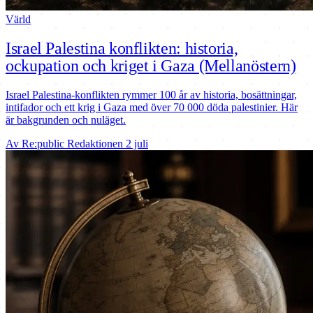
Värld
Israel Palestina konflikten: historia,
ockupation och kriget i Gaza (Mellanöstern)
Israel Palestina-konflikten rymmer 100 år av historia, bosättningar,
intifador och ett krig i Gaza med över 70 000 döda palestinier. Här
är bakgrunden och nuläget.
Av Re:public Redaktionen
2 juli