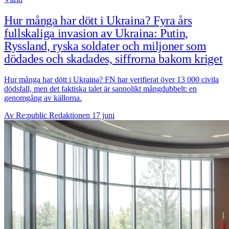
Hur många har dött i Ukraina? Fyra års
fullskaliga invasion av Ukraina: Putin,
Ryssland, ryska soldater och miljoner som
dödades och skadades, siffrorna bakom kriget
Hur många har dött i Ukraina? FN har verifierat över 13 000 civila
dödsfall, men det faktiska talet är sannolikt mångdubbelt: en
genomgång av källorna.
Av Re:public Redaktionen
17 juni