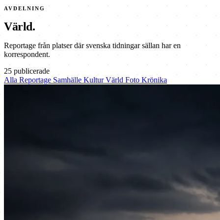
AVDELNING
Värld.
Reportage från platser där svenska tidningar sällan har en
korrespondent.
25 publicerade
Alla
Reportage
Samhälle
Kultur
Värld
Foto
Krönika