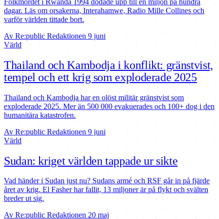
Folkmordet i Rwanda 1994 dödade upp till en miljon på hundra
dagar. Läs om orsakerna, Interahamwe, Radio Mille Collines och
varför världen tittade bort.
Av Re:public Redaktionen
9 juni
Värld
Thailand och Kambodja i konflikt: gränstvist,
tempel och ett krig som exploderade 2025
Thailand och Kambodja har en olöst militär gränstvist som
exploderade 2025. Mer än 500 000 evakuerades och 100+ dog i den
humanitära katastrofen.
Av Re:public Redaktionen
9 juni
Värld
Sudan: kriget världen tappade ur sikte
Vad händer i Sudan just nu? Sudans armé och RSF går in på fjärde
året av krig. El Fasher har fallit, 13 miljoner är på flykt och svälten
breder ut sig.
Av Re:public Redaktionen
20 maj