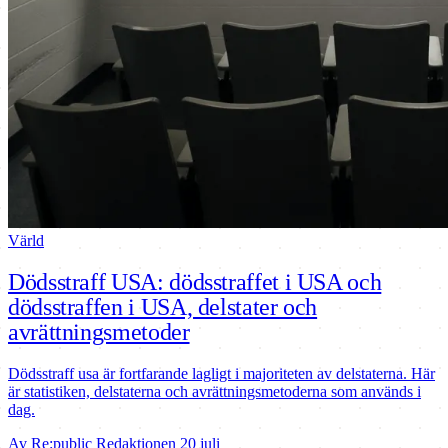
Värld
Dödsstraff USA: dödsstraffet i USA och
dödsstraffen i USA, delstater och
avrättningsmetoder
Dödsstraff usa är fortfarande lagligt i majoriteten av delstaterna. Här
är statistiken, delstaterna och avrättningsmetoderna som används i
dag.
Av Re:public Redaktionen
20 juli