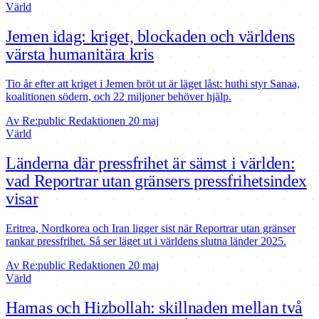
Värld
Jemen idag: kriget, blockaden och världens
värsta humanitära kris
Tio år efter att kriget i Jemen bröt ut är läget låst: huthi styr Sanaa,
koalitionen södern, och 22 miljoner behöver hjälp.
Av Re:public Redaktionen
20 maj
Värld
Länderna där pressfrihet är sämst i världen:
vad Reportrar utan gränsers pressfrihetsindex
visar
Eritrea, Nordkorea och Iran ligger sist när Reportrar utan gränser
rankar pressfrihet. Så ser läget ut i världens slutna länder 2025.
Av Re:public Redaktionen
20 maj
Värld
Hamas och Hizbollah: skillnaden mellan två