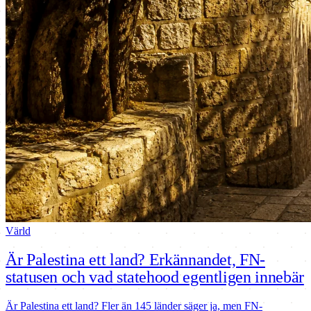
Värld
Är Palestina ett land? Erkännandet, FN-
statusen och vad statehood egentligen innebär
Är Palestina ett land? Fler än 145 länder säger ja, men FN-