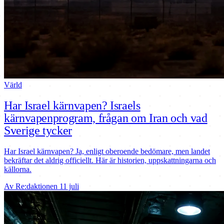
Värld
Har Israel kärnvapen? Israels
kärnvapenprogram, frågan om Iran och vad
Sverige tycker
Har Israel kärnvapen? Ja, enligt oberoende bedömare, men landet
bekräftar det aldrig officiellt. Här är historien, uppskattningarna och
källorna.
Av Re:daktionen
11 juli