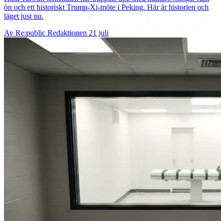
ön och ett historiskt Trump-Xi-möte i Peking. Här är historien och
läget just nu.
Av Re:public Redaktionen
21 juli