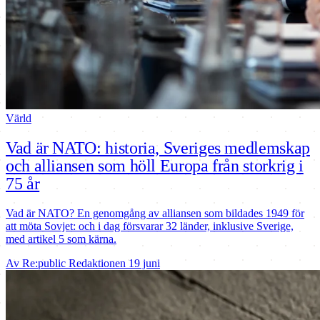
Värld
Vad är NATO: historia, Sveriges medlemskap
och alliansen som höll Europa från storkrig i
75 år
Vad är NATO? En genomgång av alliansen som bildades 1949 för
att möta Sovjet: och i dag försvarar 32 länder, inklusive Sverige,
med artikel 5 som kärna.
Av Re:public Redaktionen
19 juni