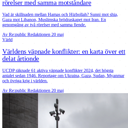
rörelser med samma motståndare
Vad är skillnaden mellan Hamas och Hizbollah? Sunni mot shia,
Gaza mot Libanon, Muslimska brödraskapet mot Iran. En
genomgång av två rörelser med samma fiende.
Av Re:public Redaktionen
20 maj
Värld
Världens väpnade konflikter: en karta över ett
delat årtionde
UCDP räknade 61 aktiva väpnade konflikter 2024, det högsta
antalet sedan 1946. Reportage om Ukraina, Gaza, Sudan, Myanmar
och övriga krig i världen.
Av Re:public Redaktionen
20 maj