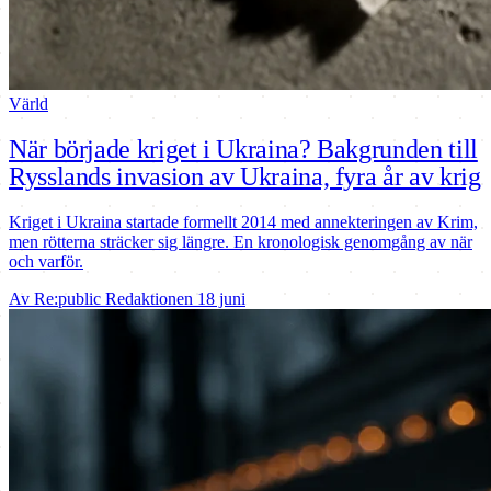
Värld
När började kriget i Ukraina? Bakgrunden till
Rysslands invasion av Ukraina, fyra år av krig
Kriget i Ukraina startade formellt 2014 med annekteringen av Krim,
men rötterna sträcker sig längre. En kronologisk genomgång av när
och varför.
Av Re:public Redaktionen
18 juni