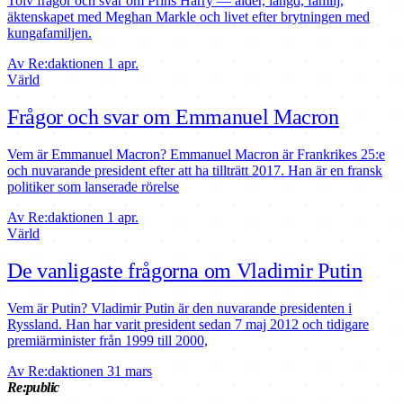
Tolv frågor och svar om Prins Harry — ålder, längd, familj,
äktenskapet med Meghan Markle och livet efter brytningen med
kungafamiljen.
Av Re:daktionen
1 apr.
Värld
Frågor och svar om Emmanuel Macron
Vem är Emmanuel Macron? Emmanuel Macron är Frankrikes 25:e
och nuvarande president efter att ha tillträtt 2017. Han är en fransk
politiker som lanserade rörelse
Av Re:daktionen
1 apr.
Värld
De vanligaste frågorna om Vladimir Putin
Vem är Putin? Vladimir Putin är den nuvarande presidenten i
Ryssland. Han har varit president sedan 7 maj 2012 och tidigare
premiärminister från 1999 till 2000,
Av Re:daktionen
31 mars
Re:public