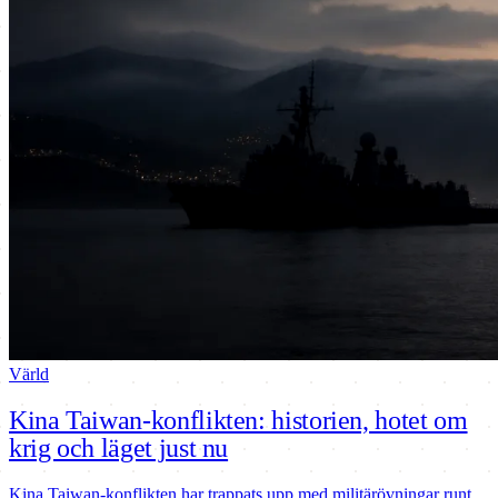
Värld
Kina Taiwan-konflikten: historien, hotet om
krig och läget just nu
Kina Taiwan-konflikten har trappats upp med militärövningar runt