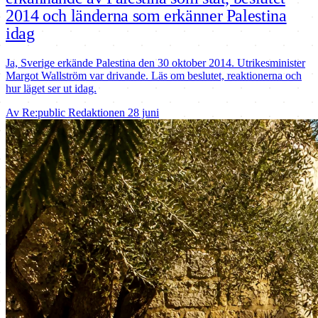
2014 och länderna som erkänner Palestina
idag
Ja, Sverige erkände Palestina den 30 oktober 2014. Utrikesminister
Margot Wallström var drivande. Läs om beslutet, reaktionerna och
hur läget ser ut idag.
Av Re:public Redaktionen
28 juni