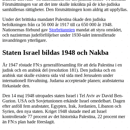
Förutsättningen var att det inte skulle inkräkta på de icke-judiska
samhällenas rättigheter. Den förutsättningen kom aldrig att uppfyllas.
Under det brittiska mandatet Palestina ökade den judiska
befolkningen från ca 56 000 år 1917 till ca 650 000 år 1948.
Nationernas förbund gav
Storbritannien
mandat att styra området,
och nazisternas judeförföljelser under 1930-talet intensifierade
invandringen ytterligare.
Staten Israel bildas 1948 och Nakba
År 1947 röstade FN:s generalförsamling för att dela Palestina i en
judisk och en arabisk del (resolution 181). Den judiska och en
arabisk stat skulle existera sida vid sida med Jerusalem under
internationell förvaltning. Judarna accepterade planen; arabstaterna
förkastade den.
Den 14 maj 1948 utropades staten Israel i Tel Aviv av David Ben-
Gurion. USA och Sovjetunionen erkände Israel omedelbart. Dagen
efter anföll fem arabstater, Egypten, Irak, Jordanien, Libanon och
Syrien, den nya staten. Kriget 1948 slutade med att Israel
kontrollerade 77 procent av det historiska Palestina, 22 procent mer
än FN:s plan hade föreslagit.