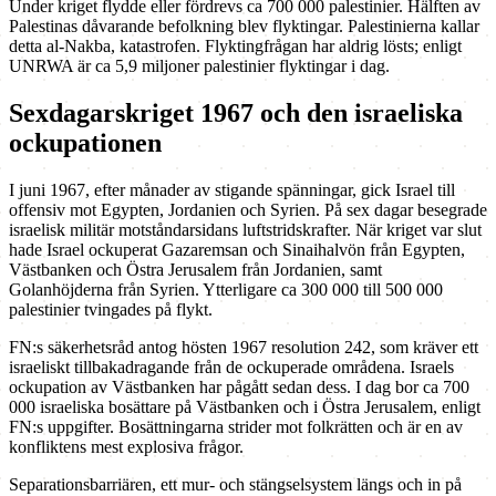
Under kriget flydde eller fördrevs ca 700 000 palestinier. Hälften av
Palestinas dåvarande befolkning blev flyktingar. Palestinierna kallar
detta al-Nakba, katastrofen. Flyktingfrågan har aldrig lösts; enligt
UNRWA är ca 5,9 miljoner palestinier flyktingar i dag.
Sexdagarskriget 1967 och den israeliska
ockupationen
I juni 1967, efter månader av stigande spänningar, gick Israel till
offensiv mot Egypten, Jordanien och Syrien. På sex dagar besegrade
israelisk militär motståndarsidans luftstridskrafter. När kriget var slut
hade Israel ockuperat Gazaremsan och Sinaihalvön från Egypten,
Västbanken och Östra Jerusalem från Jordanien, samt
Golanhöjderna från Syrien. Ytterligare ca 300 000 till 500 000
palestinier tvingades på flykt.
FN:s säkerhetsråd antog hösten 1967 resolution 242, som kräver ett
israeliskt tillbakadragande från de ockuperade områdena. Israels
ockupation av Västbanken har pågått sedan dess. I dag bor ca 700
000 israeliska bosättare på Västbanken och i Östra Jerusalem, enligt
FN:s uppgifter. Bosättningarna strider mot folkrätten och är en av
konfliktens mest explosiva frågor.
Separationsbarriären, ett mur- och stängselsystem längs och in på