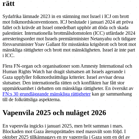
rätt
Sydafrika lämnade 2023 in en stämning mot Israel i ICJ om brott
mot folkmordskonventionen. ICJ beslutade i januari 2024 att pröva
fallet och krävde att Israel omedelbart upphör att döda och skada
palestinier. Internationella brottmålsdomstolen (ICC) utfärdade 2024
arresteringsorder mot Israels premiärminister Netanyahu och tidigare
försvarsminister Yoav Gallant för misstänkta krigsbrott och brott mot
mänskliga rättigheter och brott mot mänskligheten. Israel är inte part
i ICC.
Flera FN-organ och organisationer som Amnesty International och
Human Rights Watch har dragit slutsatsen att Israels agerande i
Gaza uppfyller folkmordsrättsliga kriterier. Israel avvisar dessa
slutsatser. Den internationella rätten och konflikten har fått stor
uppmärksamhet i debatten om mänskliga rättigheter. En översikt av
FN:s 30 grundläggande mänskliga rättigheter
kan ge sammanhang
till de folkrättsliga aspekterna.
Vapenvila 2025 och nuläget 2026
En vapenvila ingicks i januari 2025, men bröt samman i mars.
Blockaden mot Gaza återupprättades med massvält som följd. I
oktober 2025 tillkännagavs en ny vapenvila i Gaza som en del av