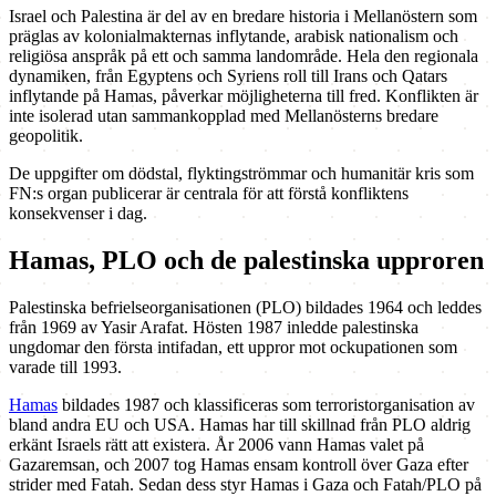
Israel och Palestina är del av en bredare historia i Mellanöstern som
präglas av kolonialmakternas inflytande, arabisk nationalism och
religiösa anspråk på ett och samma landområde. Hela den regionala
dynamiken, från Egyptens och Syriens roll till Irans och Qatars
inflytande på Hamas, påverkar möjligheterna till fred. Konflikten är
inte isolerad utan sammankopplad med Mellanösterns bredare
geopolitik.
De uppgifter om dödstal, flyktingströmmar och humanitär kris som
FN:s organ publicerar är centrala för att förstå konfliktens
konsekvenser i dag.
Hamas, PLO och de palestinska upproren
Palestinska befrielseorganisationen (PLO) bildades 1964 och leddes
från 1969 av Yasir Arafat. Hösten 1987 inledde palestinska
ungdomar den första intifadan, ett uppror mot ockupationen som
varade till 1993.
Hamas
bildades 1987 och klassificeras som terroristorganisation av
bland andra EU och USA. Hamas har till skillnad från PLO aldrig
erkänt Israels rätt att existera. År 2006 vann Hamas valet på
Gazaremsan, och 2007 tog Hamas ensam kontroll över Gaza efter
strider med Fatah. Sedan dess styr Hamas i Gaza och Fatah/PLO på