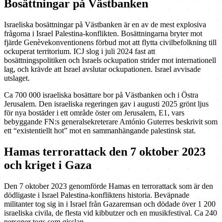
Bosättningar på Västbanken
Israeliska bosättningar på Västbanken är en av de mest explosiva
frågorna i Israel Palestina-konflikten. Bosättningarna bryter mot
fjärde Genèvekonventionens förbud mot att flytta civilbefolkning till
ockuperat territorium. ICJ slog i juli 2024 fast att
bosättningspolitiken och Israels ockupation strider mot internationell
lag, och krävde att Israel avslutar ockupationen. Israel avvisade
utslaget.
Ca 700 000 israeliska bosättare bor på Västbanken och i Östra
Jerusalem. Den israeliska regeringen gav i augusti 2025 grönt ljus
för nya bostäder i ett område öster om Jerusalem, E1, vars
bebyggande FN:s generalsekreterare António Guterres beskrivit som
ett “existentiellt hot” mot en sammanhängande palestinsk stat.
Hamas terrorattack den 7 oktober 2023
och kriget i Gaza
Den 7 oktober 2023 genomförde Hamas en terrorattack som är den
dödligaste i Israel Palestina-konfliktens historia. Beväpnade
militanter tog sig in i Israel från Gazaremsan och dödade över 1 200
israeliska civila, de flesta vid kibbutzer och en musikfestival. Ca 240
personer togs som gisslan.