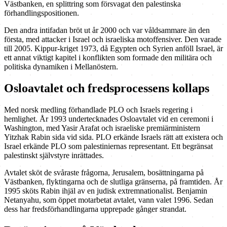
Västbanken, en splittring som försvagat den palestinska
förhandlingspositionen.
Den andra intifadan bröt ut år 2000 och var våldsammare än den
första, med attacker i Israel och israeliska motoffensiver. Den varade
till 2005. Kippur-kriget 1973, då Egypten och Syrien anföll Israel, är
ett annat viktigt kapitel i konflikten som formade den militära och
politiska dynamiken i Mellanöstern.
Osloavtalet och fredsprocessens kollaps
Med norsk medling förhandlade PLO och Israels regering i
hemlighet. År 1993 undertecknades Osloavtalet vid en ceremoni i
Washington, med Yasir Arafat och israeliske premiärministern
Yitzhak Rabin sida vid sida. PLO erkände Israels rätt att existera och
Israel erkände PLO som palestiniernas representant. Ett begränsat
palestinskt självstyre inrättades.
Avtalet sköt de svåraste frågorna, Jerusalem, bosättningarna på
Västbanken, flyktingarna och de slutliga gränserna, på framtiden. År
1995 sköts Rabin ihjäl av en judisk extremnationalist. Benjamin
Netanyahu, som öppet motarbetat avtalet, vann valet 1996. Sedan
dess har fredsförhandlingarna upprepade gånger strandat.