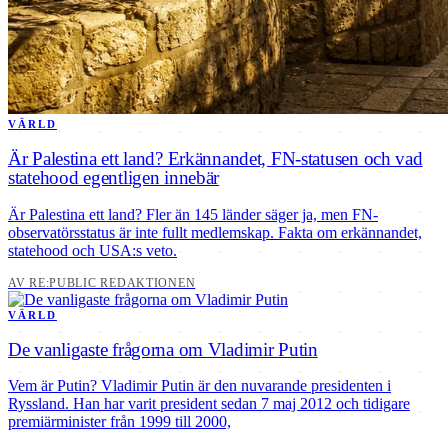
VÄRLD
Är Palestina ett land? Erkännandet, FN-statusen och vad
statehood egentligen innebär
Är Palestina ett land? Fler än 145 länder säger ja, men FN-
observatörsstatus är inte fullt medlemskap. Fakta om erkännandet,
statehood och USA:s veto.
AV RE:PUBLIC REDAKTIONEN
VÄRLD
De vanligaste frågorna om Vladimir Putin
Vem är Putin? Vladimir Putin är den nuvarande presidenten i
Ryssland. Han har varit president sedan 7 maj 2012 och tidigare
premiärminister från 1999 till 2000,