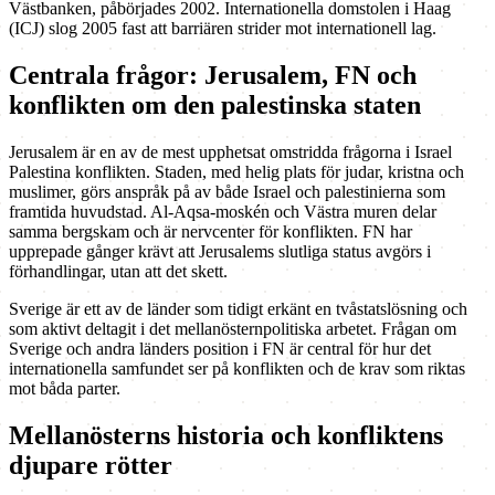
Västbanken, påbörjades 2002. Internationella domstolen i Haag
(ICJ) slog 2005 fast att barriären strider mot internationell lag.
Centrala frågor: Jerusalem, FN och
konflikten om den palestinska staten
Jerusalem är en av de mest upphetsat omstridda frågorna i Israel
Palestina konflikten. Staden, med helig plats för judar, kristna och
muslimer, görs anspråk på av både Israel och palestinierna som
framtida huvudstad. Al-Aqsa-moskén och Västra muren delar
samma bergskam och är nervcenter för konflikten. FN har
upprepade gånger krävt att Jerusalems slutliga status avgörs i
förhandlingar, utan att det skett.
Sverige är ett av de länder som tidigt erkänt en tvåstatslösning och
som aktivt deltagit i det mellanösternpolitiska arbetet. Frågan om
Sverige och andra länders position i FN är central för hur det
internationella samfundet ser på konflikten och de krav som riktas
mot båda parter.
Mellanösterns historia och konfliktens
djupare rötter