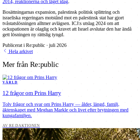
2014, reaktionerna och läget idag
.
Bosättningarnas expansion, palestinsk politisk splittring och
israeliska regeringars motstånd mot en palestinsk stat har gjort
tvåstatslösningen alltmer avlägsen. ICJ:s utslag 2024 om att
ockupationen är olaglig och kravet att Israel avslutar den har ändå
gett lösningen ny rättslig tyngd.
Publicerat i Re:public · juli 2026
Hela arkivet
Mer från Re:public
VÄRLD
12 frågor om Prins Harry
Tolv frågor och svar om Prins Harry — ålder, längd, familj,
äktenskapet med Meghan Markle och livet efter brytningen med
kungafamiljen.
AV RE:DAKTIONEN