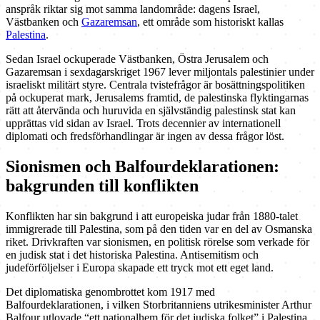
anspråk riktar sig mot samma landområde: dagens Israel,
Västbanken och
Gazaremsan
, ett område som historiskt kallas
Palestina
.
Sedan Israel ockuperade Västbanken, Östra Jerusalem och
Gazaremsan i sexdagarskriget 1967 lever miljontals palestinier under
israeliskt militärt styre. Centrala tvistefrågor är bosättningspolitiken
på ockuperat mark, Jerusalems framtid, de palestinska flyktingarnas
rätt att återvända och huruvida en självständig palestinsk stat kan
upprättas vid sidan av Israel. Trots decennier av internationell
diplomati och fredsförhandlingar är ingen av dessa frågor löst.
Sionismen och Balfourdeklarationen:
bakgrunden till konflikten
Konflikten har sin bakgrund i att europeiska judar från 1880-talet
immigrerade till Palestina, som på den tiden var en del av Osmanska
riket. Drivkraften var sionismen, en politisk rörelse som verkade för
en judisk stat i det historiska Palestina. Antisemitism och
judeförföljelser i Europa skapade ett tryck mot ett eget land.
Det diplomatiska genombrottet kom 1917 med
Balfourdeklarationen, i vilken Storbritanniens utrikesminister Arthur
Balfour utlovade “ett nationalhem för det judiska folket” i Palestina.