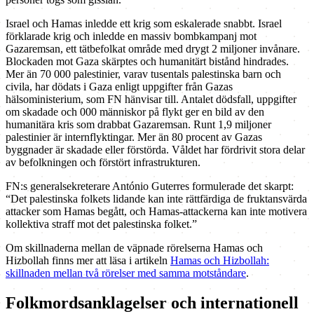
Israel och Hamas inledde ett krig som eskalerade snabbt. Israel
förklarade krig och inledde en massiv bombkampanj mot
Gazaremsan, ett tätbefolkat område med drygt 2 miljoner invånare.
Blockaden mot Gaza skärptes och humanitärt bistånd hindrades.
Mer än 70 000 palestinier, varav tusentals palestinska barn och
civila, har dödats i Gaza enligt uppgifter från Gazas
hälsoministerium, som FN hänvisar till. Antalet dödsfall, uppgifter
om skadade och 000 människor på flykt ger en bild av den
humanitära kris som drabbat Gazaremsan. Runt 1,9 miljoner
palestinier är internflyktingar. Mer än 80 procent av Gazas
byggnader är skadade eller förstörda. Våldet har fördrivit stora delar
av befolkningen och förstört infrastrukturen.
FN:s generalsekreterare António Guterres formulerade det skarpt:
“Det palestinska folkets lidande kan inte rättfärdiga de fruktansvärda
attacker som Hamas begått, och Hamas-attackerna kan inte motivera
kollektiva straff mot det palestinska folket.”
Om skillnaderna mellan de väpnade rörelserna Hamas och
Hizbollah finns mer att läsa i artikeln
Hamas och Hizbollah:
skillnaden mellan två rörelser med samma motståndare
.
Folkmordsanklagelser och internationell