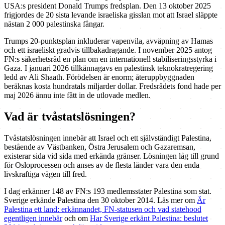
USA:s president Donald Trumps fredsplan. Den 13 oktober 2025
frigjordes de 20 sista levande israeliska gisslan mot att Israel släppte
nästan 2 000 palestinska fångar.
Trumps 20-punktsplan inkluderar vapenvila, avväpning av Hamas
och ett israeliskt gradvis tillbakadragande. I november 2025 antog
FN:s säkerhetsråd en plan om en internationell stabiliseringsstyrka i
Gaza. I januari 2026 tillkännagavs en palestinsk teknokratregering
ledd av Ali Shaath. Förödelsen är enorm; återuppbyggnaden
beräknas kosta hundratals miljarder dollar. Fredsrådets fond hade per
maj 2026 ännu inte fått in de utlovade medlen.
Vad är tvåstatslösningen?
Tvåstatslösningen innebär att Israel och ett självständigt Palestina,
bestående av Västbanken, Östra Jerusalem och Gazaremsan,
existerar sida vid sida med erkända gränser. Lösningen låg till grund
för Osloprocessen och anses av de flesta länder vara den enda
livskraftiga vägen till fred.
I dag erkänner 148 av FN:s 193 medlemsstater Palestina som stat.
Sverige erkände Palestina den 30 oktober 2014. Läs mer om
Är
Palestina ett land: erkännandet, FN-statusen och vad statehood
egentligen innebär
och om
Har Sverige erkänt Palestina: beslutet