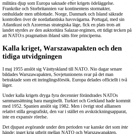
militära djup som Europa saknade efter krigets ödeläggelse.
Frankrike och Storbritannien var kontinentens stormakter,
omhuldade men utblottade. Norge, Danmark och Island säkrade
kontrollen över de nordatlantiska havsvägarna. Portugal, med sin
Atlantkust och Azorernas strategiska läge, fick en plats trots att
landet styrdes av den auktoritära Salazar-regimen, ett tidigt tecken på
att NATO:s pragmatism ibland sätts före principerna.
Kalla kriget, Warszawapakten och den
tidiga utvidgningen
I maj 1955 anslöt sig Västtyskland till NATO. Nio dagar senare
bildades Warszawapakten, Sovjetunionens svar på det man
betraktade som ett inringlingsförsök. Europa delades officiellt i två
läger.
Under kalla krigets dryga fyra decennier förändrades NATOs
sammansättning bara marginellt. Turkiet och Grekland hade kommit
med 1952. Spanien anslöt sig 1982. Men i övrigt stod alliansen
relativt stilla geografiskt, den var i stället en avskräckningsapparat,
inte en expansiv rörelse.
Det djupast avgörande under den perioden var kanske det som
inte
hände: inget krig utbröt mellan NATO och Warszawa­pakten.