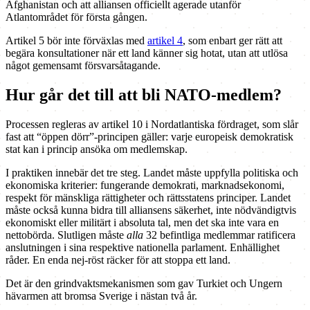
Afghanistan och att alliansen officiellt agerade utanför
Atlantområdet för första gången.
Artikel 5 bör inte förväxlas med
artikel 4
, som enbart ger rätt att
begära konsultationer när ett land känner sig hotat, utan att utlösa
något gemensamt försvarsåtagande.
Hur går det till att bli NATO-medlem?
Processen regleras av artikel 10 i Nordatlantiska fördraget, som slår
fast att “öppen dörr”-principen gäller: varje europeisk demokratisk
stat kan i princip ansöka om medlemskap.
I praktiken innebär det tre steg. Landet måste uppfylla politiska och
ekonomiska kriterier: fungerande demokrati, marknadsekonomi,
respekt för mänskliga rättigheter och rättsstatens principer. Landet
måste också kunna bidra till alliansens säkerhet, inte nödvändigtvis
ekonomiskt eller militärt i absoluta tal, men det ska inte vara en
nettobörda. Slutligen måste
alla
32 befintliga medlemmar ratificera
anslutningen i sina respektive nationella parlament. Enhällighet
råder. En enda nej-röst räcker för att stoppa ett land.
Det är den grindvaktsmekanismen som gav Turkiet och Ungern
hävarmen att bromsa Sverige i nästan två år.