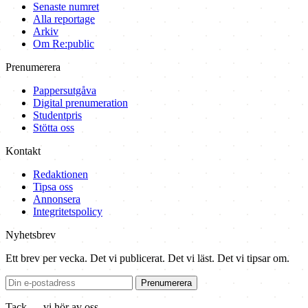
Senaste numret
Alla reportage
Arkiv
Om Re:public
Prenumerera
Pappersutgåva
Digital prenumeration
Studentpris
Stötta oss
Kontakt
Redaktionen
Tipsa oss
Annonsera
Integritetspolicy
Nyhetsbrev
Ett brev per vecka. Det vi publicerat. Det vi läst. Det vi tipsar om.
Prenumerera
Tack — vi hör av oss.