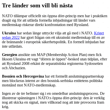
Tre länder som vill bli nästa
NATO tillämpar officiellt sin öppna dörr-princip men har i praktiken
dragit sig för att utfärda formella inbjudningar till länder vars
medlemskap riskerar direkt konfrontation med Ryssland.
Ukraina
har sedan länge uttryckt vilja att gå med i NATO.
Kriget
sedan 2022
har gjort frågan om ett ukrainskt medlemskap till en av
de brännande i europeisk säkerhetspolitik. En formell inbjudan har
inte utfärdats.
Georgien
ansökte om MAP (Membership Action Plan) men fick
liksom Ukraina ett vagt “dörren är öppen”-besked utan tidplan, efter
att Ryssland 2008 erkänt de separatistiska regionerna Sydossetien
och Abchazien.
Bosnien och Hercegovina
har ett formellt anslutningspartnerskap
men blockeras internt av den bosnisk-serbiska entitetens politiska
motstånd mot NATO-medlemskap.
Ingen av de tre befinner sig i en omedelbar anslutningsprocess. De
illustrerar spänningen i NATO:s öppna dörr-princip: den är verklig
nog att skicka en signal, men villkorad nog att inte provocera fram
krig.