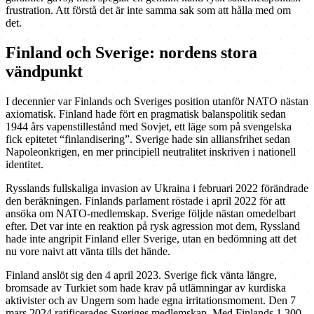
frustration. Att förstå det är inte samma sak som att hålla med om
det.
Finland och Sverige: nordens stora
vändpunkt
I decennier var Finlands och Sveriges position utanför NATO nästan
axiomatisk. Finland hade fört en pragmatisk balanspolitik sedan
1944 års vapenstillestånd med Sovjet, ett läge som på svengelska
fick epitetet “finlandisering”. Sverige hade sin alliansfrihet sedan
Napoleonkrigen, en mer principiell neutralitet inskriven i nationell
identitet.
Rysslands fullskaliga invasion av Ukraina i februari 2022 förändrade
den beräkningen. Finlands parlament röstade i april 2022 för att
ansöka om NATO-medlemskap. Sverige följde nästan omedelbart
efter. Det var inte en reaktion på rysk agression mot dem, Ryssland
hade inte angripit Finland eller Sverige, utan en bedömning att det
nu vore naivt att vänta tills det hände.
Finland anslöt sig den 4 april 2023. Sverige fick vänta längre,
bromsade av Turkiet som hade krav på utlämningar av kurdiska
aktivister och av Ungern som hade egna irritationsmoment. Den 7
mars 2024 ratificerades Sveriges medlemskap. Med Finlands 1 300