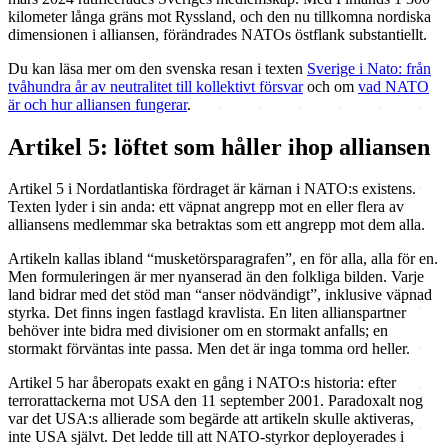
kilometer långa gräns mot Ryssland, och den nu tillkomna nordiska
dimensionen i alliansen, förändrades NATOs östflank substantiellt.
Du kan läsa mer om den svenska resan i texten
Sverige i Nato: från
tvåhundra år av neutralitet till kollektivt försvar
och om
vad NATO
är och hur alliansen fungerar
.
Artikel 5: löftet som håller ihop alliansen
Artikel 5 i Nordatlantiska fördraget är kärnan i NATO:s existens.
Texten lyder i sin anda: ett väpnat angrepp mot en eller flera av
alliansens medlemmar ska betraktas som ett angrepp mot dem alla.
Artikeln kallas ibland “musketörsparagrafen”, en för alla, alla för en.
Men formuleringen är mer nyanserad än den folkliga bilden. Varje
land bidrar med det stöd man “anser nödvändigt”, inklusive väpnad
styrka. Det finns ingen fastlagd kravlista. En liten allians­partner
behöver inte bidra med divisioner om en stormakt anfalls; en
stormakt förväntas inte passa. Men det är inga tomma ord heller.
Artikel 5 har åberopats exakt en gång i NATO:s historia: efter
terrorattackerna mot USA den 11 september 2001. Paradoxalt nog
var det USA:s allierade som begärde att artikeln skulle aktiveras,
inte USA självt. Det ledde till att NATO-styrkor deployerades i