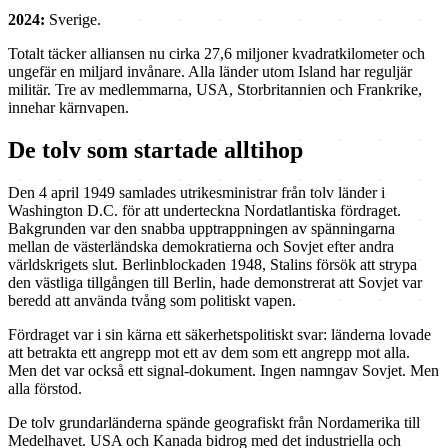
2024:
Sverige.
Totalt täcker alliansen nu cirka 27,6 miljoner kvadratkilometer och
ungefär en miljard invånare. Alla länder utom Island har reguljär
militär. Tre av medlemmarna, USA, Storbritannien och Frankrike,
innehar kärnvapen.
De tolv som startade alltihop
Den 4 april 1949 samlades utrikesministrar från tolv länder i
Washington D.C. för att underteckna Nordatlantiska fördraget.
Bakgrunden var den snabba upptrappningen av spänningarna
mellan de västerländska demokratierna och Sovjet efter andra
världskrigets slut. Berlinblockaden 1948, Stalins försök att strypa
den västliga tillgången till Berlin, hade demonstrerat att Sovjet var
beredd att använda tvång som politiskt vapen.
Fördraget var i sin kärna ett säkerhetspolitiskt svar: länderna lovade
att betrakta ett angrepp mot ett av dem som ett angrepp mot alla.
Men det var också ett signal-dokument. Ingen namngav Sovjet. Men
alla förstod.
De tolv grundarländerna spände geografiskt från Nordamerika till
Medelhavet. USA och Kanada bidrog med det industriella och