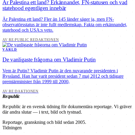
Är Palestina ett land? Erkännandet, FN-statusen och vad
statehood egentligen innebär
Är Palestina ett land? Fler än 145 länder säger ja, men FN-
observatörsstatus är inte fullt medlemskap. Fakta om erkännandet,
statehood och USA:s veto.
AV RE:PUBLIC REDAKTIONEN
VÄRLD
De vanligaste frågorna om Vladimir Putin
Vem är Putin? Vladimir Putin är den nuvarande presidenten i
Ryssland. Han har varit president sedan 7 maj 2012 och tidigare
premiärminister från 1999 till 2000,
AV RE:DAKTIONEN
Re:public
Re:public är en svensk tidning för dokumentära reportage. Vi gräver
där andra slutar — i text, bild och tystnad.
Reportage, granskning och bild sedan 2005.
Tidningen