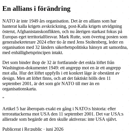
En allians i förändring
NATO är inte 1949 års organisation. Det är en allians som har
hanterat kalla krigets avskräckning, post-Kalla krigets utvidgning
österut, Afghanistanskonflikten, och nu återigen starkast fokus på
Europas eget territorialförsvar. Mark Rutte, som övertog posten som
generalsekreterare 2024 efter tio år med Jens Stoltenberg, leder en
organisation med 32 länders säkerhetspolitiska hänsyn att samordna,
med enhällighetsprincipen intakt.
Det som binder ihop de 32 är fortfarande det enkla löftet från
Washington-dokumentet 1949: ett angrepp mot en är ett angrepp
mot alla. Hur det löftet uppfylls i ett konkret läge är obestämt av
design. Men att löftet finns, och att det faktiskt hölls den 11
september 2001, är det som gör NATO till mer än en
organisationskarta.
"
Artikel 5 har åberopats exakt en gång i NATO:s historia: efter
terrorattackerna mot USA den 11 september 2001. Det var USA:s
allierade som begärde att den skulle aktiveras: inte USA självt.
Publicerat i Re:public · juni 2026