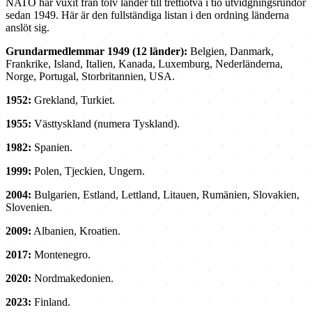
NATO har vuxit från tolv länder till trettiotvå i tio utvidgningsrundor
sedan 1949. Här är den fullständiga listan i den ordning länderna
anslöt sig.
Grundarmedlemmar 1949 (12 länder):
Belgien, Danmark,
Frankrike, Island, Italien, Kanada, Luxemburg, Nederländerna,
Norge, Portugal, Storbritannien, USA.
1952:
Grekland, Turkiet.
1955:
Västtyskland (numera Tyskland).
1982:
Spanien.
1999:
Polen, Tjeckien, Ungern.
2004:
Bulgarien, Estland, Lettland, Litauen, Rumänien, Slovakien,
Slovenien.
2009:
Albanien, Kroatien.
2017:
Montenegro.
2020:
Nordmakedonien.
2023:
Finland.