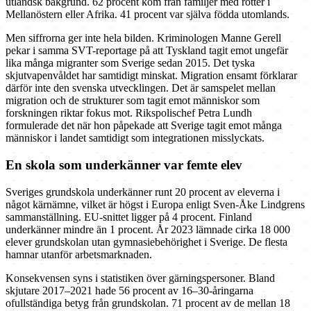
utländsk bakgrund. 62 procent kom från familjer med rötter i
Mellanöstern eller Afrika. 41 procent var själva födda utomlands.
Men siffrorna ger inte hela bilden. Kriminologen Manne Gerell
pekar i samma SVT-reportage på att Tyskland tagit emot ungefär
lika många migranter som Sverige sedan 2015. Det tyska
skjutvapenvåldet har samtidigt minskat. Migration ensamt förklarar
därför inte den svenska utvecklingen. Det är samspelet mellan
migration och de strukturer som tagit emot människor som
forskningen riktar fokus mot. Rikspolischef Petra Lundh
formulerade det när hon påpekade att Sverige tagit emot många
människor i landet samtidigt som integrationen misslyckats.
En skola som underkänner var femte elev
Sveriges grundskola underkänner runt 20 procent av eleverna i
något kärnämne, vilket är högst i Europa enligt Sven-Åke Lindgrens
sammanställning. EU-snittet ligger på 4 procent. Finland
underkänner mindre än 1 procent. År 2023 lämnade cirka 18 000
elever grundskolan utan gymnasiebehörighet i Sverige. De flesta
hamnar utanför arbetsmarknaden.
Konsekvensen syns i statistiken över gärningspersoner. Bland
skjutare 2017–2021 hade 56 procent av 16–30-åringarna
ofullständiga betyg från grundskolan. 71 procent av de mellan 18