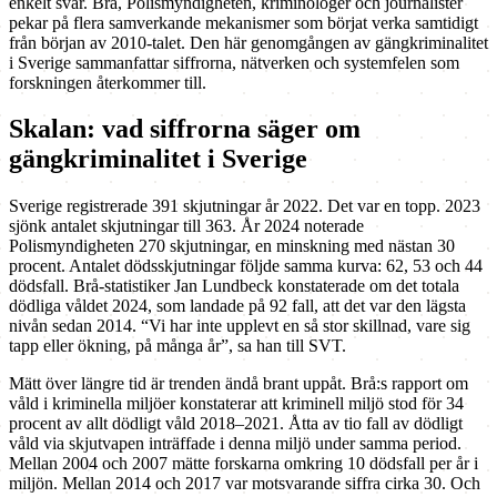
enkelt svar. Brå, Polismyndigheten, kriminologer och journalister
pekar på flera samverkande mekanismer som börjat verka samtidigt
från början av 2010-talet. Den här genomgången av gängkriminalitet
i Sverige sammanfattar siffrorna, nätverken och systemfelen som
forskningen återkommer till.
Skalan: vad siffrorna säger om
gängkriminalitet i Sverige
Sverige registrerade 391 skjutningar år 2022. Det var en topp. 2023
sjönk antalet skjutningar till 363. År 2024 noterade
Polismyndigheten 270 skjutningar, en minskning med nästan 30
procent. Antalet dödsskjutningar följde samma kurva: 62, 53 och 44
dödsfall. Brå-statistiker Jan Lundbeck konstaterade om det totala
dödliga våldet 2024, som landade på 92 fall, att det var den lägsta
nivån sedan 2014. “Vi har inte upplevt en så stor skillnad, vare sig
tapp eller ökning, på många år”, sa han till SVT.
Mätt över längre tid är trenden ändå brant uppåt. Brå:s rapport om
våld i kriminella miljöer konstaterar att kriminell miljö stod för 34
procent av allt dödligt våld 2018–2021. Åtta av tio fall av dödligt
våld via skjutvapen inträffade i denna miljö under samma period.
Mellan 2004 och 2007 mätte forskarna omkring 10 dödsfall per år i
miljön. Mellan 2014 och 2017 var motsvarande siffra cirka 30. Och