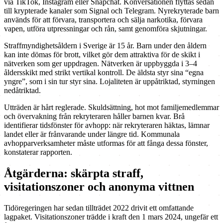
via TikTok, Instagram eller Snapchat. Konversationen flyttas sedan
till krypterade kanaler som Signal och Telegram. Nyrekryterade barn
används för att förvara, transportera och sälja narkotika, förvara
vapen, utföra utpressningar och rån, samt genomföra skjutningar.
Straffmyndighetsåldern i Sverige är 15 år. Barn under den åldern
kan inte dömas för brott, vilket gör dem attraktiva för de skikt i
nätverken som ger uppdragen. Nätverken är uppbyggda i 3–4
åldersskikt med strikt vertikal kontroll. De äldsta styr sina “egna
yngre”, som i sin tur styr sina. Lojaliteten är uppåtriktad, styrningen
nedåtriktad.
Utträden är hårt reglerade. Skuldsättning, hot mot familjemedlemmar
och övervakning från rekryteraren håller barnen kvar. Brå
identifierar tidsfönster för avhopp: när rekryteraren häktas, lämnar
landet eller är frånvarande under längre tid. Kommunala
avhopparverksamheter måste utformas för att fånga dessa fönster,
konstaterar rapporten.
Åtgärderna: skärpta straff,
visitationszoner och anonyma vittnen
Tidöregeringen har sedan tillträdet 2022 drivit ett omfattande
lagpaket. Visitationszoner trädde i kraft den 1 mars 2024, ungefär ett