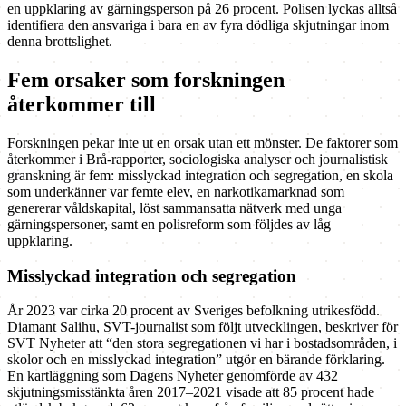
en uppklaring av gärningsperson på 26 procent. Polisen lyckas alltså
identifiera den ansvariga i bara en av fyra dödliga skjutningar inom
denna brottslighet.
Fem orsaker som forskningen
återkommer till
Forskningen pekar inte ut en orsak utan ett mönster. De faktorer som
återkommer i Brå-rapporter, sociologiska analyser och journalistisk
granskning är fem: misslyckad integration och segregation, en skola
som underkänner var femte elev, en narkotikamarknad som
genererar våldskapital, löst sammansatta nätverk med unga
gärningspersoner, samt en polisreform som följdes av låg
uppklaring.
Misslyckad integration och segregation
År 2023 var cirka 20 procent av Sveriges befolkning utrikesfödd.
Diamant Salihu, SVT-journalist som följt utvecklingen, beskriver för
SVT Nyheter att “den stora segregationen vi har i bostadsområden, i
skolor och en misslyckad integration” utgör en bärande förklaring.
En kartläggning som Dagens Nyheter genomförde av 432
skjutningsmisstänkta åren 2017–2021 visade att 85 procent hade