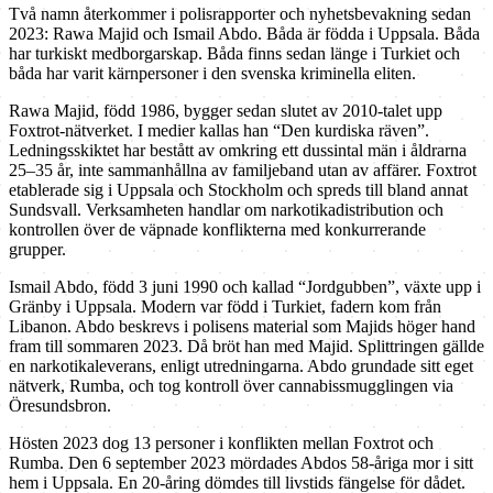
Två namn återkommer i polisrapporter och nyhetsbevakning sedan
2023: Rawa Majid och Ismail Abdo. Båda är födda i Uppsala. Båda
har turkiskt medborgarskap. Båda finns sedan länge i Turkiet och
båda har varit kärnpersoner i den svenska kriminella eliten.
Rawa Majid, född 1986, bygger sedan slutet av 2010-talet upp
Foxtrot-nätverket. I medier kallas han “Den kurdiska räven”.
Ledningsskiktet har bestått av omkring ett dussintal män i åldrarna
25–35 år, inte sammanhållna av familjeband utan av affärer. Foxtrot
etablerade sig i Uppsala och Stockholm och spreds till bland annat
Sundsvall. Verksamheten handlar om narkotikadistribution och
kontrollen över de väpnade konflikterna med konkurrerande
grupper.
Ismail Abdo, född 3 juni 1990 och kallad “Jordgubben”, växte upp i
Gränby i Uppsala. Modern var född i Turkiet, fadern kom från
Libanon. Abdo beskrevs i polisens material som Majids höger hand
fram till sommaren 2023. Då bröt han med Majid. Splittringen gällde
en narkotikaleverans, enligt utredningarna. Abdo grundade sitt eget
nätverk, Rumba, och tog kontroll över cannabissmugglingen via
Öresundsbron.
Hösten 2023 dog 13 personer i konflikten mellan Foxtrot och
Rumba. Den 6 september 2023 mördades Abdos 58-åriga mor i sitt
hem i Uppsala. En 20-åring dömdes till livstids fängelse för dådet.