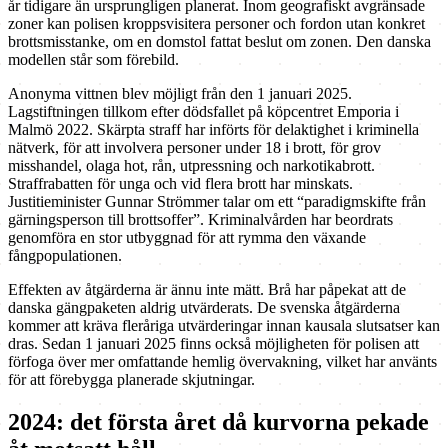
år tidigare än ursprungligen planerat. Inom geografiskt avgränsade
zoner kan polisen kroppsvisitera personer och fordon utan konkret
brottsmisstanke, om en domstol fattat beslut om zonen. Den danska
modellen står som förebild.
Anonyma vittnen blev möjligt från den 1 januari 2025.
Lagstiftningen tillkom efter dödsfallet på köpcentret Emporia i
Malmö 2022. Skärpta straff har införts för delaktighet i kriminella
nätverk, för att involvera personer under 18 i brott, för grov
misshandel, olaga hot, rån, utpressning och narkotikabrott.
Straffrabatten för unga och vid flera brott har minskats.
Justitieminister Gunnar Strömmer talar om ett “paradigmskifte från
gärningsperson till brottsoffer”. Kriminalvården har beordrats
genomföra en stor utbyggnad för att rymma den växande
fångpopulationen.
Effekten av åtgärderna är ännu inte mätt. Brå har påpekat att de
danska gängpaketen aldrig utvärderats. De svenska åtgärderna
kommer att kräva fleråriga utvärderingar innan kausala slutsatser kan
dras. Sedan 1 januari 2025 finns också möjligheten för polisen att
förfoga över mer omfattande hemlig övervakning, vilket har använts
för att förebygga planerade skjutningar.
2024: det första året då kurvorna pekade