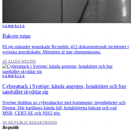
SAMHÄLLE
Bakom rutan
På sju månader granskade Re:public 412 dokumenterade incidenter i
svenska arrestlokaler. Mönstren är inte slumpmässiga.
AV ELLEN WESTIN
SAMHÄLLE
Cyberattack i Sverige: kända angrepp, hotaktörer och hur
samhället skyddar sig
Sverige drabbas av cyberattacker mot kommuner, myndigheter och
företag. Här kartläggs kända fall, hotaktörerna bakom och vad
MSB, CERT-SE och NIS2 gör.
AV RE:PUBLIC REDAKTIONEN
Re:public