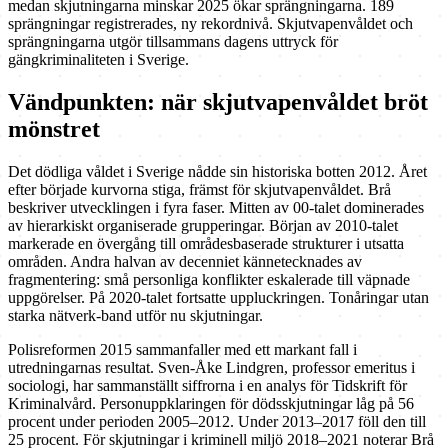
medan skjutningarna minskar 2025 ökar sprängningarna. 189
sprängningar registrerades, ny rekordnivå. Skjutvapenvåldet och
sprängningarna utgör tillsammans dagens uttryck för
gängkriminaliteten i Sverige.
Vändpunkten: när skjutvapenvåldet bröt
mönstret
Det dödliga våldet i Sverige nådde sin historiska botten 2012. Året
efter började kurvorna stiga, främst för skjutvapenvåldet. Brå
beskriver utvecklingen i fyra faser. Mitten av 00-talet dominerades
av hierarkiskt organiserade grupperingar. Början av 2010-talet
markerade en övergång till områdesbaserade strukturer i utsatta
områden. Andra halvan av decenniet kännetecknades av
fragmentering: små personliga konflikter eskalerade till väpnade
uppgörelser. På 2020-talet fortsatte uppluckringen. Tonåringar utan
starka nätverk-band utför nu skjutningar.
Polisreformen 2015 sammanfaller med ett markant fall i
utredningarnas resultat. Sven-Åke Lindgren, professor emeritus i
sociologi, har sammanställt siffrorna i en analys för Tidskrift för
Kriminalvård. Personuppklaringen för dödsskjutningar låg på 56
procent under perioden 2005–2012. Under 2013–2017 föll den till
25 procent. För skjutningar i kriminell miljö 2018–2021 noterar Brå