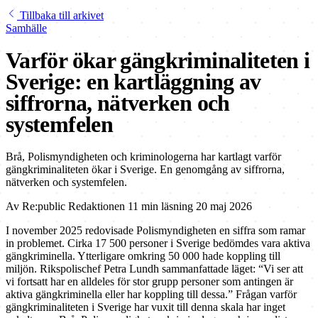
Tillbaka till arkivet
Samhälle
Varför ökar gängkriminaliteten i
Sverige: en kartläggning av
siffrorna, nätverken och
systemfelen
Brå, Polismyndigheten och kriminologerna har kartlagt varför
gängkriminaliteten ökar i Sverige. En genomgång av siffrorna,
nätverken och systemfelen.
Av
Re:public Redaktionen
11 min läsning
20 maj 2026
I november 2025 redovisade Polismyndigheten en siffra som ramar
in problemet. Cirka 17 500 personer i Sverige bedömdes vara aktiva
gängkriminella. Ytterligare omkring 50 000 hade koppling till
miljön. Rikspolischef Petra Lundh sammanfattade läget: “Vi ser att
vi fortsatt har en alldeles för stor grupp personer som antingen är
aktiva gängkriminella eller har koppling till dessa.” Frågan varför
gängkriminaliteten i Sverige har vuxit till denna skala har inget