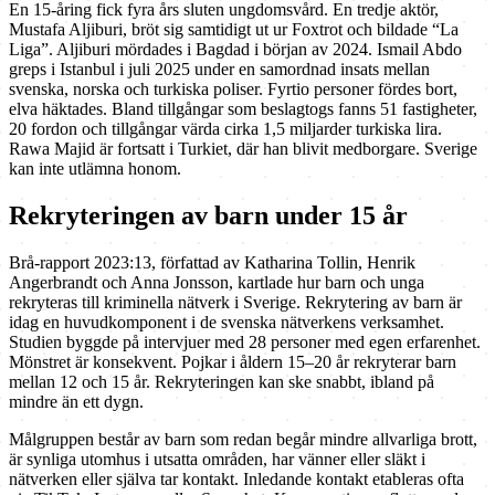
En 15-åring fick fyra års sluten ungdomsvård. En tredje aktör,
Mustafa Aljiburi, bröt sig samtidigt ut ur Foxtrot och bildade “La
Liga”. Aljiburi mördades i Bagdad i början av 2024. Ismail Abdo
greps i Istanbul i juli 2025 under en samordnad insats mellan
svenska, norska och turkiska poliser. Fyrtio personer fördes bort,
elva häktades. Bland tillgångar som beslagtogs fanns 51 fastigheter,
20 fordon och tillgångar värda cirka 1,5 miljarder turkiska lira.
Rawa Majid är fortsatt i Turkiet, där han blivit medborgare. Sverige
kan inte utlämna honom.
Rekryteringen av barn under 15 år
Brå-rapport 2023:13, författad av Katharina Tollin, Henrik
Angerbrandt och Anna Jonsson, kartlade hur barn och unga
rekryteras till kriminella nätverk i Sverige. Rekrytering av barn är
idag en huvudkomponent i de svenska nätverkens verksamhet.
Studien byggde på intervjuer med 28 personer med egen erfarenhet.
Mönstret är konsekvent. Pojkar i åldern 15–20 år rekryterar barn
mellan 12 och 15 år. Rekryteringen kan ske snabbt, ibland på
mindre än ett dygn.
Målgruppen består av barn som redan begår mindre allvarliga brott,
är synliga utomhus i utsatta områden, har vänner eller släkt i
nätverken eller själva tar kontakt. Inledande kontakt etableras ofta