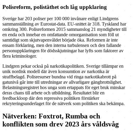
Polisreform, polistäthet och låg uppklaring
Sverige har 203 poliser per 100 000 invånare enligt Lindgrens
sammanställning av Eurostat-data. EU-snittet är 318. Tyskland har
omkring 300. Polisreformen 2015 sammanslog 21 myndigheter till
en enda och innebar en omfattande omorganisation som föll ut
samtidigt som skjutvapenvåldet började öka. Reformen är inte
ensam förklaring, men den interna turbulensen och den fallande
personuppklaringen för dödsskjutningar har lyfts som faktorer av
flera kriminologer.
Lindgren pekar också på narkotikapolitiken. Sverige tillämpar en
unik nordisk modell där även konsumtion av narkotika är
straffbelagd. Polisresurser bundna vid ringa narkotikabrott på
gatunivå går inte till utredningar av allvarligare gängbrottslighet.
Belastningsregistret hos unga som ertappats för eget bruk minskar
deras chans till arbete och utbildning. Resultatet blir en
feedbackloop där den repressiva politiken förstärker
rekryteringsunderlaget för de nätverk som politiken ska bekämpa.
Nätverken: Foxtrot, Rumba och
konflikten som drev 2023 års våldsvåg