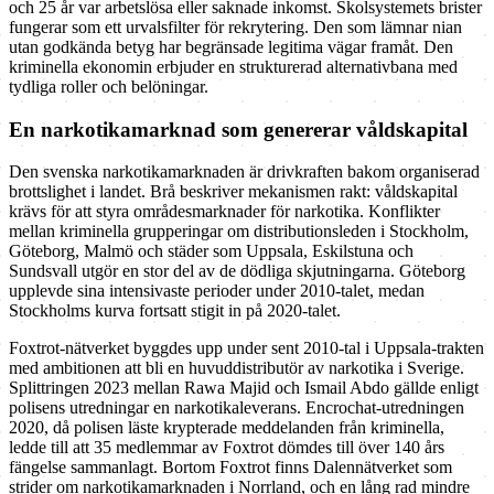
och 25 år var arbetslösa eller saknade inkomst. Skolsystemets brister
fungerar som ett urvalsfilter för rekrytering. Den som lämnar nian
utan godkända betyg har begränsade legitima vägar framåt. Den
kriminella ekonomin erbjuder en strukturerad alternativbana med
tydliga roller och belöningar.
En narkotikamarknad som genererar våldskapital
Den svenska narkotikamarknaden är drivkraften bakom organiserad
brottslighet i landet. Brå beskriver mekanismen rakt: våldskapital
krävs för att styra områdesmarknader för narkotika. Konflikter
mellan kriminella grupperingar om distributionsleden i Stockholm,
Göteborg, Malmö och städer som Uppsala, Eskilstuna och
Sundsvall utgör en stor del av de dödliga skjutningarna. Göteborg
upplevde sina intensivaste perioder under 2010-talet, medan
Stockholms kurva fortsatt stigit in på 2020-talet.
Foxtrot-nätverket byggdes upp under sent 2010-tal i Uppsala-trakten
med ambitionen att bli en huvuddistributör av narkotika i Sverige.
Splittringen 2023 mellan Rawa Majid och Ismail Abdo gällde enligt
polisens utredningar en narkotikaleverans. Encrochat-utredningen
2020, då polisen läste krypterade meddelanden från kriminella,
ledde till att 35 medlemmar av Foxtrot dömdes till över 140 års
fängelse sammanlagt. Bortom Foxtrot finns Dalennätverket som
strider om narkotikamarknaden i Norrland, och en lång rad mindre