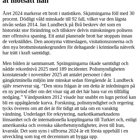
åt motsatt håll
Året 2024 markerar ett brott i statistiken. Skjutningarna föll med 30
procent. Dödligt våld minskade till 92 fall, vilket var den lägsta
nivån sedan 2014. Jan Lundbeck på Brå beskrev det som en
historiskt stor förändring och tillskrev delvis minskningen polisens
mer offensiva spaning. Ett antal planerade brott har stoppats innan
de verkställdes. Den anonyma vittneslagen, visitationszonerna och
den nya brottsmisstankegrunden för deltagande i kriminella nätverk
har trätt i kraft samtidigt.
Men bilden är sammansatt. Sprängningarna ökade samtidigt och
nådde rekordnivå 2025 med 189 incidenter. Polismyndigheten
konstaterade i november 2025 att antalet personer i den
gängkriminella miljön inte minskat sedan föregående år. Lundbeck
själv reserverar sig. “Den stora frågan är om detta är inledningen på
en ny period eller om det visar sig att det här bara var en tillfällig
nedgång.” Vändpunkten 2012 visade hur snabbt en lugn period kan
bli en uppåtgående kurva. Forskning, polismyndighet och regering
tycks överens om att det är för tidigt att tala om en varaktig
vändning. Underlaget för rekrytering, narkotikamarknadens
lönsamhet och de internationella kopplingarna till Turkiet och, enligt
amerikanska och svenska säkerhetsmyndigheter, även till Iran,
kvarstår. Det som syns i siffrorna 2024 är ett första uppehåll i en
utveckling som tog ett decennium att bygga upp.