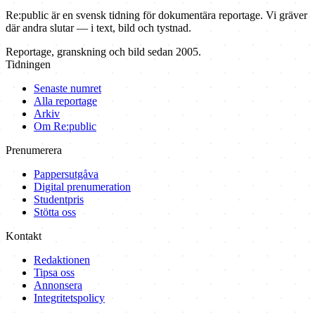
Re:public är en svensk tidning för dokumentära reportage. Vi gräver
där andra slutar — i text, bild och tystnad.
Reportage, granskning och bild sedan 2005.
Tidningen
Senaste numret
Alla reportage
Arkiv
Om Re:public
Prenumerera
Pappersutgåva
Digital prenumeration
Studentpris
Stötta oss
Kontakt
Redaktionen
Tipsa oss
Annonsera
Integritetspolicy