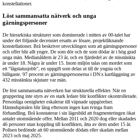
konstellationer.
Löst sammansatta nätverk och unga
gärningspersoner
De hierarkiska strukturer som dominerade i mitten av 00-talet har
under det följande decenniet ersatts av lösare, projektliknande
konstellationer. Brå beskriver utvecklingen som att gärningspersoner
och offer blir allt yngre. De som dör och de som dödar är i hög grad
unga män. Medianåldern är 23 år, och en fjärdedel av de misstänkta
är under 18. Några är under 15. Inom miljön talas om mordet som
ett “lågstatusjobb”, en uppgift som delas ut till de yngsta och
billigaste. 97 procent av gärningspersonerna i DN:s kartläggning av
432 misstänkta skjutare var män.
De löst sammansatta nätverken har strukturella effekter. När en
gruppering inte styrs av en stark ledare blir konflikter okontrollerade.
Personliga oenigheter eskalerar till väpnade uppgörelser.
Hämndspiralen blir lång eftersom ingen kan tvinga fram
förhandling. Brå konstaterar i sin lägesbild att fragmenteringen ökat
antalet utomstående offer. Mellan 2011 och 2020 dog eller skadades
46 personer utan koppling till konflikten, åtta av dem under 15 år.
Polisen bedömde att 60 utomstående dödats eller skadats mellan
2023 och maj 2025.