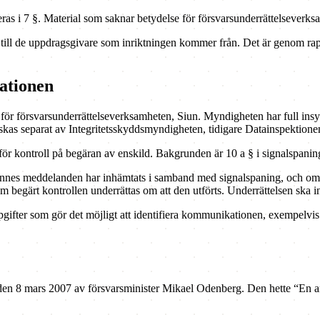
as i 7 §. Material som saknar betydelse för försvarsunderrättelseverksamh
as till de uppdragsgivare som inriktningen kommer från. Det är genom ra
ationen
ion för försvarsunderrättelseverksamheten, Siun. Myndigheten har full i
kas separat av Integritetsskyddsmyndigheten, tidigare Datainspektione
 för kontroll på begäran av enskild. Bakgrunden är 10 a § i signalspan
ennes meddelanden har inhämtats i samband med signalspaning, och om s
 begärt kontrollen underrättas om att den utförts. Underrättelsen ska i
pgifter som gör det möjligt att identifiera kommunikationen, exempelvi
 den 8 mars 2007 av försvarsminister Mikael Odenberg. Den hette “En 