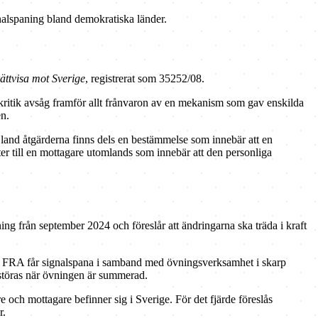
nalspaning bland demokratiska länder.
ättvisa mot Sverige
, registrerat som 35252/08.
kritik avsåg framför allt frånvaron av en mekanism som gav enskilda
en.
Bland åtgärderna finns dels en bestämmelse som innebär att en
fter till en mottagare utomlands som innebär att den personliga
ng från september 2024 och föreslår att ändringarna ska träda i kraft
s att FRA får signalspana i samband med övningsverksamhet i skarp
örstöras när övningen är summerad.
re och mottagare befinner sig i Sverige. För det fjärde föreslås
r.