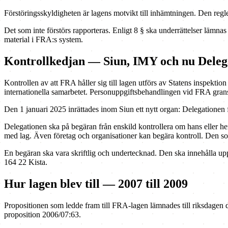
Förstöringsskyldigheten är lagens motvikt till inhämtningen. Den regler
Det som inte förstörs rapporteras. Enligt 8 § ska underrättelser lämn
material i FRA:s system.
Kontrollkedjan — Siun, IMY och nu Deleg
Kontrollen av att FRA håller sig till lagen utförs av Statens inspekt
internationella samarbetet. Personuppgiftsbehandlingen vid FRA grans
Den 1 januari 2025 inrättades inom Siun ett nytt organ: Delegationen
Delegationen ska på begäran från enskild kontrollera om hans eller h
med lag. Även företag och organisationer kan begära kontroll. Den som
En begäran ska vara skriftlig och undertecknad. Den ska innehålla up
164 22 Kista.
Hur lagen blev till — 2007 till 2009
Propositionen som ledde fram till FRA-lagen lämnades till riksdagen
proposition 2006/07:63.