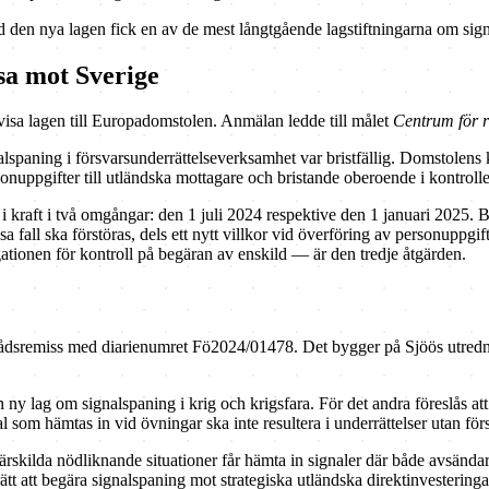
d den nya lagen fick en av de mest långtgående lagstiftningarna om sig
sa mot Sverige
visa lagen till Europadomstolen. Anmälan ledde till målet
Centrum för r
lspaning i försvarsunderrättelseverksamhet var bristfällig. Domstolens 
rsonuppgifter till utländska mottagare och bristande oberoende i kontroll
 kraft i två omgångar: den 1 juli 2024 respektive den 1 januari 2025. 
a fall ska förstöras, dels ett nytt villkor vid överföring av personuppgi
tionen för kontroll på begäran av enskild — är den tredje åtgärden.
grådsremiss med diarienumret Fö2024/01478. Det bygger på Sjöös utredni
s en ny lag om signalspaning i krig och krigsfara. För det andra föreslå
l som hämtas in vid övningar ska inte resultera i underrättelser utan f
 särskilda nödliknande situationer får hämta in signaler där både avsända
tt att begära signalspaning mot strategiska utländska direktinvesteringa