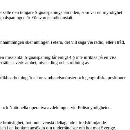
n ersatte den tidigare Signalspaningsnämnden, som var en myndighet
nalspaningen är Försvarets radioanstalt.
ämtningen sker antingen i etern, det vill säga via radio, eller i tråd,
isstänkt. Signalspaning får enligt 4 § inte inriktas på en viss
derrättelseverksamhet, utveckling och spridning av
rafikbearbetning är att ur sambandsmönster och geografiska positioner
en och Nationella operativa avdelningen vid Polismyndigheten.
e brottslighet, hot mot svenskt deltagande i fredsfrämjande
 den i en konkret ansökan om underrättelser om hot mot Sverige.