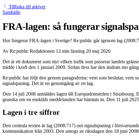
Tillbaka till arkivet
Samhälle
FRA-lagen: så fungerar signalspan
Hur fungerar FRA-lagen i Sverige? Re:public går igenom lag (2008:717
Av
Re:public Redaktionen
12 min läsning
20 maj 2026
Det är ett dokument som styr vilken trafik som passerar landets gräns
trädde i kraft den 1 januari 2009. Sedan dess har den ändrats nio gång
Re:public har följt den genom paragraferna: vem som beslutar, vem som
signalspaning. Det är en genomgång av en lag.
Den 14 juli 2008 anmäldes lagen till Europadomstolen i Strasbourg. E
granska om en enskilds meddelanden har hämtats in. Den 11 juli 2025 pu
Lagen i tre siffror
Den centrala texten är lag (2008:717) om signalspaning i försvarsun
kommunikation från 2003. Den antogs av riksdagen den 18 juni 2008 me