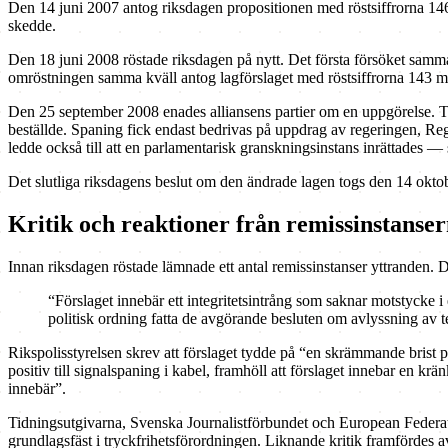
Den 14 juni 2007 antog riksdagen propositionen med röstsiffrorna 146-
skedde.
Den 18 juni 2008 röstade riksdagen på nytt. Det första försöket samma d
omröstningen samma kväll antog lagförslaget med röstsiffrorna 143 m
Den 25 september 2008 enades alliansens partier om en uppgörelse. Til
beställde. Spaning fick endast bedrivas på uppdrag av regeringen, Re
ledde också till att en parlamentarisk granskningsinstans inrättades —
Det slutliga riksdagens beslut om den ändrade lagen togs den 14 okto
Kritik och reaktioner från remissinstanse
Innan riksdagen röstade lämnade ett antal remissinstanser yttranden. D
“Förslaget innebär ett integritetsintrång som saknar motstycke i 
politisk ordning fatta de avgörande besluten om avlyssning av
Rikspolisstyrelsen skrev att förslaget tydde på “en skrämmande brist 
positiv till signalspaning i kabel, framhöll att förslaget innebar en
innebär”.
Tidningsutgivarna, Svenska Journalistförbundet och European Federati
grundlagsfäst i tryckfrihetsförordningen. Liknande kritik framfördes a