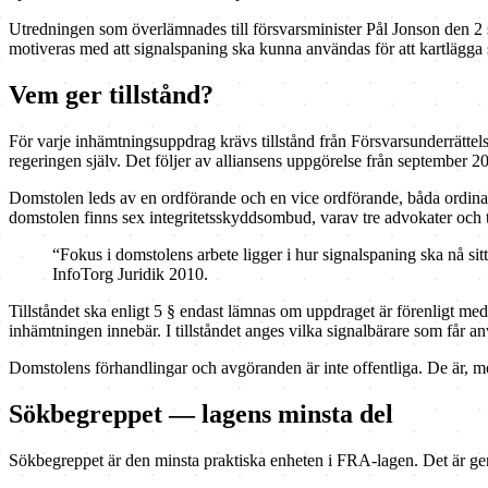
Utredningen som överlämnades till försvarsminister Pål Jonson den 2 se
motiveras med att signalspaning ska kunna användas för att kartlägga s
Vem ger tillstånd?
För varje inhämtningsuppdrag krävs tillstånd från Försvarsunderrättels
regeringen själv. Det följer av alliansens uppgörelse från september 2
Domstolen leds av en ordförande och en vice ordförande, båda ordina
domstolen finns sex integritetsskyddsombud, varav tre advokater och 
“Fokus i domstolens arbete ligger i hur signalspaning ska nå sit
InfoTorg Juridik 2010.
Tillståndet ska enligt 5 § endast lämnas om uppdraget är förenligt med 
inhämtningen innebär. I tillståndet anges vilka signalbärare som får an
Domstolens förhandlingar och avgöranden är inte offentliga. De är, me
Sökbegreppet — lagens minsta del
Sökbegreppet är den minsta praktiska enheten i FRA-lagen. Det är ge