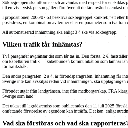
Sökbegreppen ska utformas och användas med respekt för enskildas pers
till en viss fysisk person gäller därutöver att de får användas endast o
I propositionen 2006/07:63 beskrivs sökbegreppet konkret: “ett eller
postadress, en kombination av termer eller en parameter som tvärtom u
All automatiserad inhämtning ska enligt 3 § ske via sökbegrepp.
Vilken trafik får inhämtas?
Två paragrafer avgränsar det som får tas in. Den första, 2 §, fastställe
om kabelburen trafik — kabelbunden kommunikation som lämnar landet v
för trafikstråk.
Den andra paragrafen, 2 a §, är förbudsparagrafen. Inhämtning får in
Sverige inte kan avskiljas redan vid inhämtningen, ska upptagningen ell
Förbudet utgår från landgränsen, inte från medborgarskap. FRA klargjo
Sverige som land.”
Det utkast till lagrådsremiss som publicerades den 11 juli 2025 föreslår
omfattande förstörelse av egendom kan inträffa. Det kan, enligt utredn
Vad ska förstöras och vad ska rapporteras