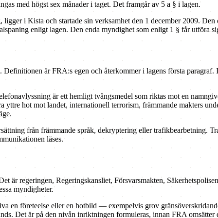
längas med högst sex månader i taget. Det framgår av 5 a § i lagen.
ing, ligger i Kista och startade sin verksamhet den 1 december 2009. De
lspaning enligt lagen. Den enda myndighet som enligt 1 § får utföra sig
. Definitionen är FRA:s egen och återkommer i lagens första paragraf. Inh
efonavlyssning är ett hemligt tvångsmedel som riktas mot en namngiven m
dra yttre hot mot landet, internationell terrorism, främmande makters un
äge.
sättning från främmande språk, dekryptering eller trafikbearbetning. T
ommunikationen läses.
. Det är regeringen, Regeringskansliet, Försvarsmakten, Säkerhetspolis
essa myndigheter.
riva en företeelse eller en hotbild — exempelvis grov gränsöverskridand
lands. Det är på den nivån inriktningen formuleras, innan FRA omsätter