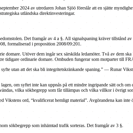
ptember 2024 av utredaren Johan Sjöö föreslår att en sjätte myndighet f
trategiska utländska direktinvesteringar.
edomstolen. Det framgår av 4 a §. All signalspaning kräver tillstånd av 
008, formaliserad i proposition 2008/09:201.
rie domare. Utöver dem ingår sex särskilda ledamöter. Två av dem ska
tre tidigare ordinarie domare. Ombuden fungerar som motparter till FRA
t syfte utan att det ska bli integritetskränkande spaning.” — Runar Vikst
lagen, om syftet inte kan uppnås på ett mindre ingripande sätt och om det
vändas, vilka sökbegrepp som får tillämpas och vilka villkor i övrigt som
d Vikstens ord, “kvalificerat hemligt material”. Avgörandena kan inte 
nom sökbegrepp som inhämtad trafik sorteras. Det framgår av 3 §.