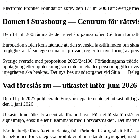
Electronic Frontier Foundation skrev den 17 juni 2008 att Sverige me
Domen i Strasbourg — Centrum för rättvi
Den 14 juli 2008 anmälde den ideella organisationen Centrum för rätt
Europadomstolen konstaterade att den svenska lagstiftningen om signa
möjlighet att få sin egen situation prövad, regler för överföring av pe
Sverige svarade med proposition 2023/24:136. Förändringarna trädde i
upptagning eller uppteckning som inte innehåller personuppgifter i viss
integriteten ska beaktas. Det nya beslutandeorganet vid Siun — Delega
Vad föreslås nu — utkastet inför juni 2026
Den 11 juli 2025 publicerade Försvarsdepartementet ett utkast till la
den 1 juni 2026.
Utkastet innehåller fyra centrala förändringar. För det första föreslå
signalmiljö, enskilt eller tillsammans med Försvarsmakten. Det materia
För det tredje föreslås ett undantag från förbudet i 2 a §, så att FRA i
Inspektionen för strategiska produkter bli inriktande myndighet, med rä