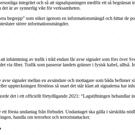
onliga integritet och så att signalspaningen medför ett så begränsat in
m det är av synnerlig vikt för verksamheten.
 flera begrepp” som söker igenom en informationsmängd och hittar de po
tesluter större informationsmängder.
r att inhämtning av trafik i tråd endast får avse signaler som förs över S
ia fiber. Trafik som passerar landets gränser i fysisk kabel, alltså.
te avse signaler mellan en avsändare och mottagare som båda befinner s
er uppteckningen förstöras så snart det står klart att signalerna har inh
rde det i ett officiellt förtydligande 2021: “Lagstiftningen behandlar
 ett första undantag från förbudet. Undantaget ska gälla i särskilda nödl
ingen, handla om terrorhot och terroristattacker.
?