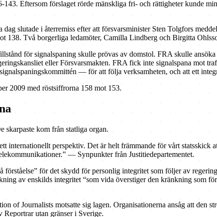
143. Eftersom förslaget rörde mänskliga fri- och rättigheter kunde mins
ag slutade i återremiss efter att försvarsminister Sten Tolgfors meddela
ot 138. Två borgerliga ledamöter, Camilla Lindberg och Birgitta Ohlsso
lstånd för signalspaning skulle prövas av domstol. FRA skulle ansöka o
geringskansliet eller Försvarsmakten. FRA fick inte signalspana mot tr
 signalspaningskommittén — för att följa verksamheten, och att ett integ
ber 2009 med röstsiffrorna 158 mot 153.
rna
e skarpaste kom från statliga organ.
ett internationellt perspektiv. Det är helt främmande för vårt statsskick 
 telekommunikationer.” — Synpunkter från Justitiedepartementet.
på förståelse” för det skydd för personlig integritet som följer av reg
 kränkning av enskilds integritet “som vida överstiger den kränkning s
on of Journalists motsatte sig lagen. Organisationerna ansåg att den 
v Reportrar utan gränser i Sverige.