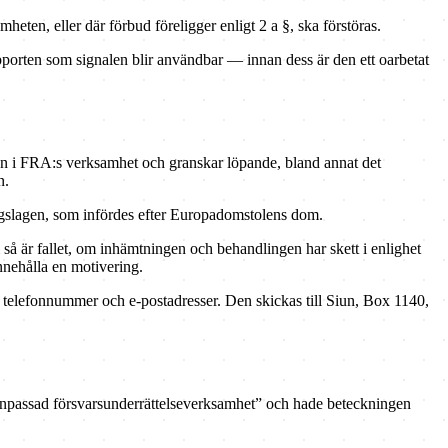
eten, eller där förbud föreligger enligt 2 a §, ska förstöras.
pporten som signalen blir användbar — innan dess är den ett oarbetat
nsyn i FRA:s verksamhet och granskar löpande, bland annat det
n.
ingslagen, som infördes efter Europadomstolens dom.
å är fallet, om inhämtningen och behandlingen har skett i enlighet
nnehålla en motivering.
s telefonnummer och e-postadresser. Den skickas till Siun, Box 1140,
anpassad försvarsunderrättelseverksamhet” och hade beteckningen