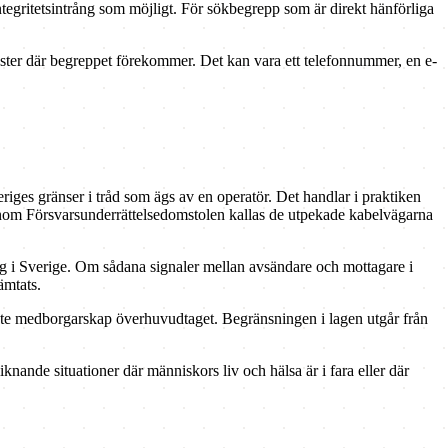
tegritetsintrång som möjligt. För sökbegrepp som är direkt hänförliga
ster där begreppet förekommer. Det kan vara ett telefonnummer, en e-
veriges gränser i tråd som ägs av en operatör. Det handlar i praktiken
 Inom Försvarsunderrättelsedomstolen kallas de utpekade kabelvägarna
ig i Sverige. Om sådana signaler mellan avsändare och mottagare i
ämtats.
 inte medborgarskap överhuvudtaget. Begränsningen i lagen utgår från
iknande situationer där människors liv och hälsa är i fara eller där