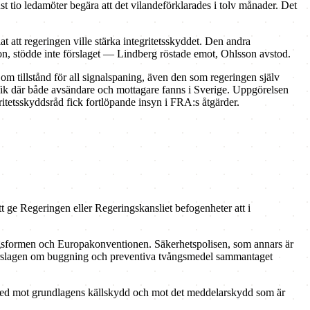
t tio ledamöter begära att det vilandeförklarades i tolv månader. Det
t att regeringen ville stärka integritetsskyddet. Den andra
n, stödde inte förslaget — Lindberg röstade emot, Ohlsson avstod.
m tillstånd för all signalspaning, även den som regeringen själv
afik där både avsändare och mottagare fanns i Sverige. Uppgörelsen
ritetsskyddsråd fick fortlöpande insyn i FRA:s åtgärder.
att ge Regeringen eller Regeringskansliet befogenheter att i
eringsformen och Europakonventionen. Säkerhetspolisen, som annars är
om förslagen om buggning och preventiva tvångsmedel sammantaget
stred mot grundlagens källskydd och mot det meddelarskydd som är