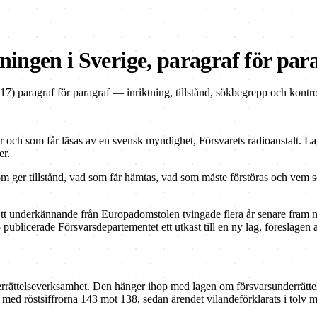
ingen i Sverige, paragraf för par
) paragraf för paragraf — inriktning, tillstånd, sökbegrepp och kontro
er och som får läsas av en svensk myndighet, Försvarets radioanstalt. L
er.
 ger tillstånd, vad som får hämtas, vad som måste förstöras och vem som
tt underkännande från Europadomstolen tvingade flera år senare fram n
blicerade Försvarsdepartementet ett utkast till en ny lag, föreslagen att
derrättelseverksamhet. Den hänger ihop med lagen om försvarsunderrätt
d röstsiffrorna 143 mot 138, sedan ärendet vilandeförklarats i tolv må