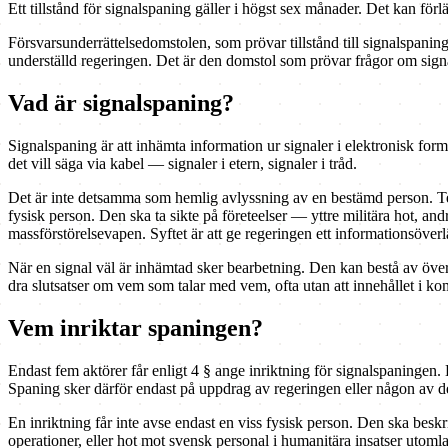
Ett tillstånd för signalspaning gäller i högst sex månader. Det kan för
Försvarsunderrättelsedomstolen, som prövar tillstånd till signalspan
underställd regeringen. Det är den domstol som prövar frågor om signa
Vad är signalspaning?
Signalspaning är att inhämta information ur signaler i elektronisk form
det vill säga via kabel — signaler i etern, signaler i tråd.
Det är inte detsamma som hemlig avlyssning av en bestämd person. Tel
fysisk person. Den ska ta sikte på företeelser — yttre militära hot, an
massförstörelsevapen. Syftet är att ge regeringen ett informationsöverl
När en signal väl är inhämtad sker bearbetning. Den kan bestå av över
dra slutsatser om vem som talar med vem, ofta utan att innehållet i k
Vem inriktar spaningen?
Endast fem aktörer får enligt 4 § ange inriktning för signalspaningen
Spaning sker därför endast på uppdrag av regeringen eller någon av d
En inriktning får inte avse endast en viss fysisk person. Den ska besk
operationer, eller hot mot svensk personal i humanitära insatser utom